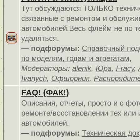
Тут обсуждаются ТОЛЬКО технич
связанные с ремонтом и обслуж
автомобилей.Весь флейм не по т
удаляться.
— подфорумы:
Справочный по
по моделям, годам и агрегатам
,
Модераторы:
alenik
,
Юра
,
Fracy
,
Ivanych
,
Офшорник
,
Распорядит
FAQ! (ФАК!)
Описания, отчеты, просто и c фо
ремонте/восстановлении тех или 
автомобилей.
— подфорумы:
Техническая до