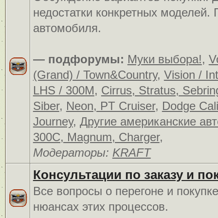
недостатки конкретных моделей.
автомобиля.
— подфорумы:
Муки выбора!
,
V
(Grand) / Town&Country
,
Vision / In
LHS / 300M
,
Cirrus, Stratus, Sebrin
Siber
,
Neon, PT Cruiser
,
Dodge Cali
Journey
,
Другие американские ав
300C, Magnum, Charger
,
Модераторы:
KRAFT
Консультации по заказу и по
Все вопросы о перегоне и покупк
нюансах этих процессов.