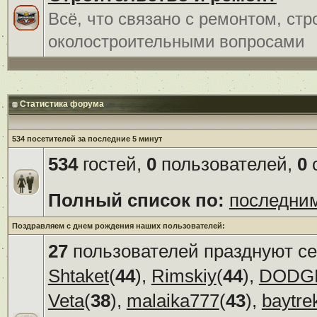
Всё, что связано с ремонтом, ст
околостроительными вопросами
Статистика форума
534 посетителей за последние 5 минут
534
гостей,
0
пользователей,
0
с
Полный список по:
последни
Поздравляем с днем рождения наших пользователей:
27
пользователей празднуют се
Shtaket
(
44
),
Rimskiy
(
44
),
DODG
Veta
(
38
),
malaika777
(
43
),
baytre