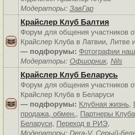
Модераторы:
ЗавГар
Крайслер Клуб Балтия
Форум для общения участников о
Крайслер Клуба в Латвии, Литве 
— подфорумы:
Фотографии наш
Модераторы:
Офшорник
,
Nils
Крайслер Клуб Беларусь
Форум для общения участников о
Крайслер Клуба в Беларуси
— подфорумы:
Клубная жизнь
,
продажа, обмен.
,
Партнеры Клуба
Беларуси
,
Переход в РИЭ
,
Модераторы:
Dera-V
,
Серый-бел