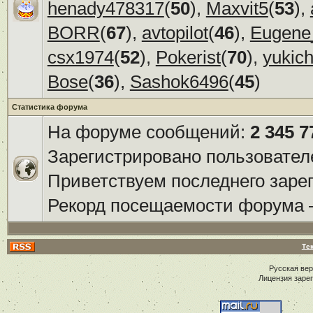
henady478317
(
50
),
Maxvit5
(
53
),
BORR
(
67
),
avtopilot
(
46
),
Eugene
csx1974
(
52
),
Pokerist
(
70
),
yukic
Bose
(
36
),
Sashok6496
(
45
)
Статистика форума
На форуме сообщений:
2 345 7
Зарегистрировано пользовател
Приветствуем последнего заре
Рекорд посещаемости форума
Те
Русская ве
Лицензия заре