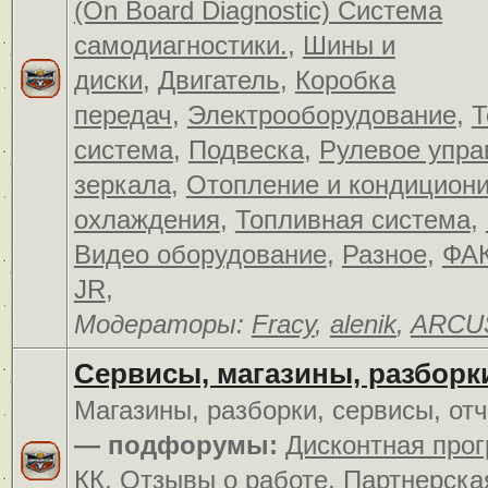
(On Board Diagnostic) Система
самодиагностики.
,
Шины и
диски
,
Двигатель
,
Коробка
передач
,
Электрооборудование
,
Т
система
,
Подвеска
,
Рулевое упра
зеркала
,
Отопление и кондицион
охлаждения
,
Топливная система
,
Видео оборудование
,
Разное
,
ФАК
JR
,
Модераторы:
Fracy
,
alenik
,
ARCU
Сервисы, магазины, разборк
Магазины, разборки, сервисы, от
— подфорумы:
Дисконтная про
КК
,
Отзывы о работе
,
Партнерска