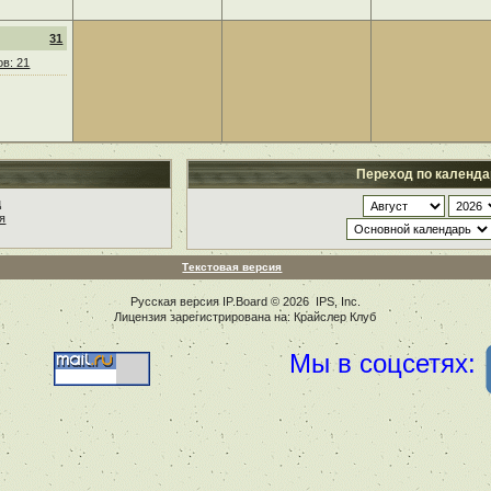
31
в: 21
Переход по календ
ц
я
Текстовая версия
Русская версия
IP.Board
© 2026
IPS, Inc
.
Лицензия зарегистрирована на: Крайслер Клуб
Мы в соцсетях: