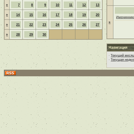
»
7
8
9
10
11
12
13
»
14
15
16
17
18
19
20
Имениннико
»
»
21
22
23
24
25
26
27
»
28
29
30
Навигация
·
Текущий меся
·
Текущая недел