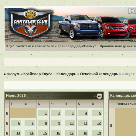
Клуб любителей автомобилей Крайслер/Додж/Плимут
Правила поведения в
Форумы Крайслер Клуба
»
Календарь
»
Основной календарь
» Август
Июль 2026
Календарь со
П
В
С
Ч
П
С
В
Понедельн
»
1
2
3
4
5
»
6
7
8
9
10
11
12
»
»
13
14
15
16
17
18
19