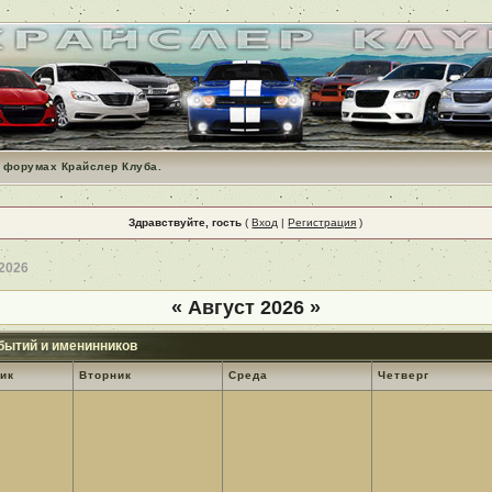
 форумах Крайслер Клуба.
Здравствуйте, гость
(
Вход
|
Регистрация
)
 2026
«
Август 2026
»
бытий и именинников
ик
Вторник
Среда
Четверг