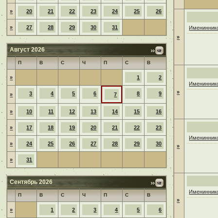
»
20
21
22
23
24
25
26
»
27
28
29
30
31
Имениннико
»
Август 2026
П
В
С
Ч
П
С
В
»
1
2
Имениннико
»
3
4
5
6
8
9
»
7
»
10
11
12
13
14
15
16
»
17
18
19
20
21
22
23
Имениннико
»
24
25
26
27
28
29
30
»
»
31
Сентябрь 2026
Имениннико
П
В
С
Ч
П
С
В
»
»
1
2
3
4
5
6