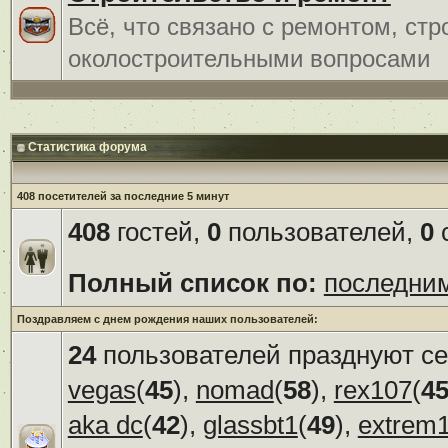
Всё, что связано с ремонтом, ст
околостроительными вопросами
Статистика форума
408 посетителей за последние 5 минут
408
гостей,
0
пользователей,
0
с
Полный список по:
последни
Поздравляем с днем рождения наших пользователей:
24
пользователей празднуют се
vegas
(
45
),
nomad
(
58
),
rex107
(
4
aka dc
(
42
),
glassbt1
(
49
),
extrem