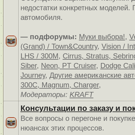
недостатки конкретных моделей.
автомобиля.
— подфорумы:
Муки выбора!
,
V
(Grand) / Town&Country
,
Vision / In
LHS / 300M
,
Cirrus, Stratus, Sebrin
Siber
,
Neon, PT Cruiser
,
Dodge Cali
Journey
,
Другие американские ав
300C, Magnum, Charger
,
Модераторы:
KRAFT
Консультации по заказу и по
Все вопросы о перегоне и покупк
нюансах этих процессов.