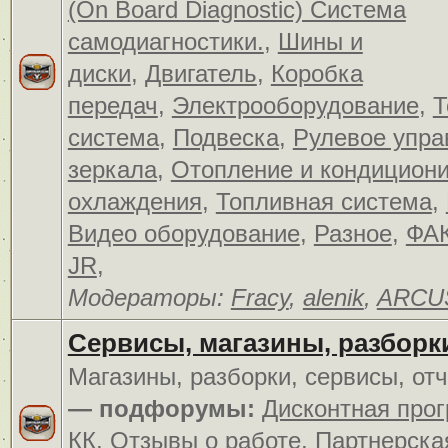
(On Board Diagnostic) Система
самодиагностики.
,
Шины и
диски
,
Двигатель
,
Коробка
передач
,
Электрооборудование
,
Т
система
,
Подвеска
,
Рулевое упра
зеркала
,
Отопление и кондицион
охлаждения
,
Топливная система
,
Видео оборудование
,
Разное
,
ФАК
JR
,
Модераторы:
Fracy
,
alenik
,
ARCU
Сервисы, магазины, разборк
Магазины, разборки, сервисы, от
— подфорумы:
Дисконтная про
КК
,
Отзывы о работе
,
Партнерска