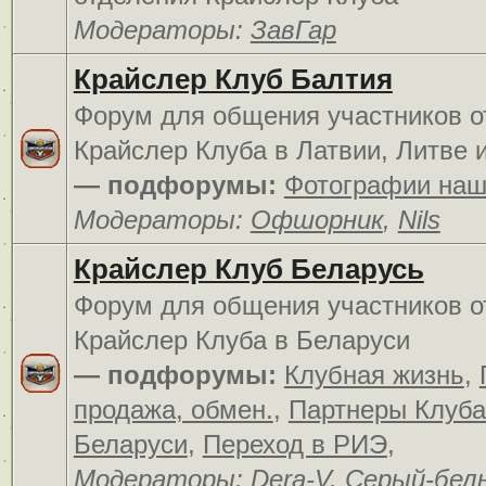
Модераторы:
ЗавГар
Крайслер Клуб Балтия
Форум для общения участников о
Крайслер Клуба в Латвии, Литве 
— подфорумы:
Фотографии наш
Модераторы:
Офшорник
,
Nils
Крайслер Клуб Беларусь
Форум для общения участников о
Крайслер Клуба в Беларуси
— подфорумы:
Клубная жизнь
,
продажа, обмен.
,
Партнеры Клуба
Беларуси
,
Переход в РИЭ
,
Модераторы:
Dera-V
,
Серый-бел