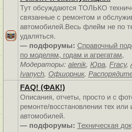
Тут обсуждаются ТОЛЬКО технич
связанные с ремонтом и обслуж
автомобилей.Весь флейм не по т
удаляться.
— подфорумы:
Справочный по
по моделям, годам и агрегатам
,
Модераторы:
alenik
,
Юра
,
Fracy
,
Ivanych
,
Офшорник
,
Распорядит
FAQ! (ФАК!)
Описания, отчеты, просто и c фо
ремонте/восстановлении тех или 
автомобилей.
— подфорумы:
Техническая до