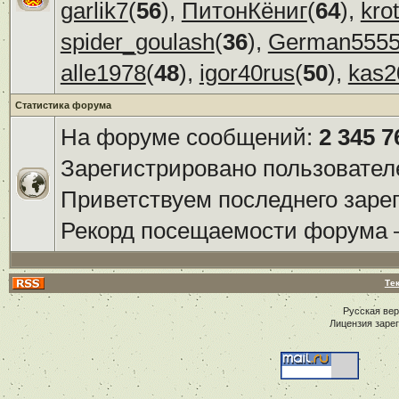
garlik7
(
56
),
ПитонКёниг
(
64
),
kro
spider_goulash
(
36
),
German555
alle1978
(
48
),
igor40rus
(
50
),
kas2
Статистика форума
На форуме сообщений:
2 345 7
Зарегистрировано пользовател
Приветствуем последнего заре
Рекорд посещаемости форума
Те
Русская ве
Лицензия заре