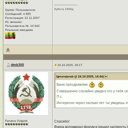
--------------------
Кубота 1600д
Группа: Пользователи
Сообщений: 4 685
Регистрация: 22.11.2007
Из: вильнюс
Пользователь №: 10 642
Реальное имя:дима
dmb300
24.10.2025, 18:17
Цитата(srab @ 24.10.2025, 14:44)
Ваня пряздрявляю
.
Совершенно случайно увидел что у тебя се
П.с.
Интересно через сколько лет ты увидишь 
Fanatus Vulgaris
Спасибо!
Вчера вспоминал форум и решил заглянуть:) 