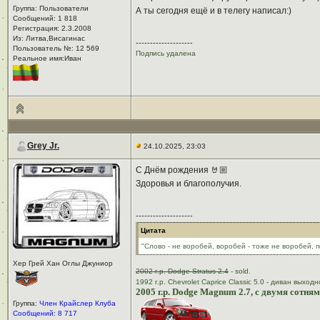
Группа: Пользователи
А ты сегодня ещё и в телегу написал:)
Сообщений: 1 818
Регистрация: 2.3.2008
Из: Литва,Висагинас
--------------------
Пользователь №: 12 569
Подпись удалена
Реальное имя:Иван
Grey Jr.
24.10.2025, 23:03
С Днём рождения 🤘🏼
Здоровья и благополучия.
--------------------
Цитата
"Слово - не воробей, воробей - тоже не воробей, п
Хер Грей Хан Оглы Джуниор
2002 г.р. Dodge Stratus 2.4
- sold.
1992 г.р. Chevrolet Caprice Classic 5.0 - диван выходн
2005 г.р. Dodge Magnum 2.7, с двумя сотня
Группа:
Член Крайслер Клуба
Сообщений: 8 717