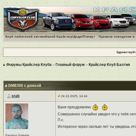
Клуб любителей автомобилей Крайслер/Додж/Плимут
Правила поведения в
Здравствуйт
Форумы Крайслер Клуба
»
Главный форум
»
Крайслер Клуб Балтия
DMB300 с днюхай
srab
24.10.2025, 14:44
Ваня пряздрявляю
.
Совершенно случайно увидел что у тебя сег
П.с.
Интересно через сколько лет ты увидишь э
Fanatus Vulgaris