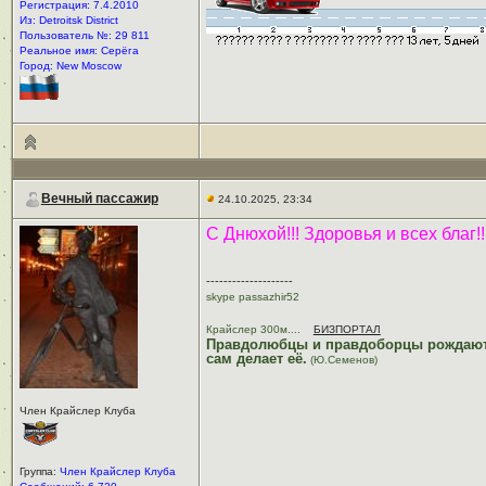
Регистрация: 7.4.2010
Из: Detroitsk District
Пользователь №: 29 811
Реальное имя: Серёга
Город: New Moscow
Вечный пассажир
24.10.2025, 23:34
С Днюхой!!! Здоровья и всех благ!!
--------------------
skype passazhir52
Крайслер 300м....
БИЗПОРТАЛ
Правдолюбцы и правдоборцы рождаютс
сам делает её.
(Ю.Семенов)
Член Крайслер Клуба
Группа:
Член Крайслер Клуба