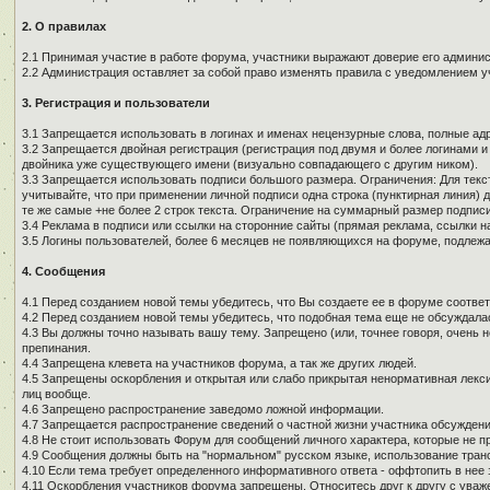
2. О правилах
2.1 Принимая участие в работе форума, участники выражают доверие его админи
2.2 Администрация оставляет за собой право изменять правила с уведомлением у
3. Регистрация и пользователи
3.1 Запрещается использовать в логинах и именах нецензурные слова, полные адре
3.2 Запрещается двойная регистрация (регистрация под двумя и более логинами и
двойника уже существующего имени (визуально совпадающего с другим ником).
3.3 Запрещается использовать подписи большого размера. Ограничения: Для текст
учитывайте, что при применении личной подписи одна строка (пунктирная линия) д
те же самые +не более 2 строк текста. Ограничение на суммарный размер подписи
3.4 Реклама в подписи или ссылки на сторонние сайты (прямая реклама, ссылки н
3.5 Логины пользователей, более 6 месяцев не появляющихся на форуме, подлеж
4. Сообщения
4.1 Перед созданием новой темы убедитесь, что Вы создаете ее в форуме соотве
4.2 Перед созданием новой темы убедитесь, что подобная тема еще не обсуждалас
4.3 Вы должны точно называть вашу тему. Запрещено (или, точнее говоря, очень 
препинания.
4.4 Запрещена клевета на участников форума, а так же других людей.
4.5 Запрещены оскорбления и открытая или слабо прикрытая ненормативная лекси
лиц вообще.
4.6 Запрещено распространение заведомо ложной информации.
4.7 Запрещается распространение сведений о частной жизни участника обсуждени
4.8 Не стоит использовать Форум для сообщений личного характера, которые не п
4.9 Сообщения должны быть на "нормальном" русском языке, использование тран
4.10 Если тема требует определенного информативного ответа - оффтопить в нее з
4.11 Оскорбления участников форума запрещены. Относитесь друг к другу с уваж