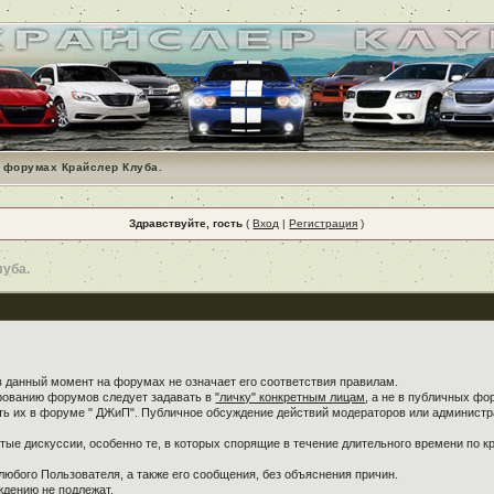
 форумах Крайслер Клуба.
Здравствуйте, гость
(
Вход
|
Регистрация
)
луба.
в данный момент на форумах не означает его соответствия правилам.
ированию форумов следует задавать в
"личку" конкретным лицам
, а не в публичных фо
ть их в форуме " ДЖиП". Публичное обсуждение действий модераторов или администра
ые дискуссии, особенно те, в которых спорящие в течение длительного времени по кр
любого Пользователя, а также его сообщения, без объяснения причин.
дению не подлежат.