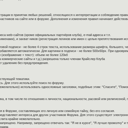
страции в принятии любых решений, относящихся к интерпретации и соблюдению прав
частников на сайте или в форуме. Дополнения и изменения правил начинают действов
са web-сайтов (кроме официальных партнёров клуба), e-mail адреса и т.п.
 именами), и захват ников (регистрация логинов или имен с целью препятствования и
овой подписи - не более 4 строк текста, использование размера шрифта, большего, ч
обавляется автоматически. Для картинки в подписи - не более 500x60px. При одноврем
 (изображение + текст): объем не более 120кб
а коммерческие сайты и т.д.) разрешена только членам Крайслер Клуба
ат удалению без предупреждения.
тствующей тематики.
ь. Для этого используйте поиск по форуму.
нежелательно) использовать односложные заголовки, подобные этим: "Спасите", "Помо
ка, в том числе по отношению к личности, национальности, расовой или религиозной,
я в Форуме, составляющих его личную или семейную тайну, без его согласия.
редставляют интереса для других участников Форума. Для этого существует электронн
слита крайне нежелательно.
апрещено. Например, запрещено отвечать так: "Я не в курсе", "Я лучше промолчу" и т.
ением.