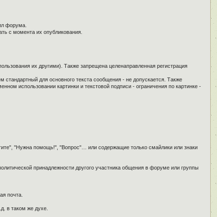
ил форума.
ать с момента их опубликования.
спользования их другими). Также запрещена целенаправленная регистрация
ем стандартный для основного текста сообщения - не допускается. Также
енном использовании картинки и текстовой подписи - ограничения по картинке -
гите", "Нужна помощь!", "Вопрос"… или содержащие только смайлики или знаки
 политической принадлежности другого участника общения в форуме или группы
ая почта.
д. в таком же духе.