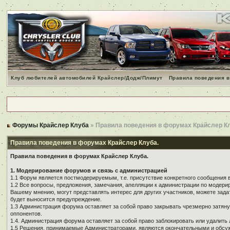
Клуб любителей автомобилей Крайслер/Додж/Плимут
Правила поведения в
Форумы Крайслер Клуба
» Правила поведения в форумах Крайслер К
Правила поведения в форумах Крайслер Клуба.
Правила поведения в форумах Крайслер Клуба.
1. Модерирование форумов и связь с администрацией
1.1 Форум является постмодерируемым, т.е. присутствие конкретного сообщения 
1.2 Все вопросы, предложения, замечания, апелляции к администрации по модер
Вашему мнению, могут представлять интерес для других участников, можете зада
будет выносится предупреждение.
1.3 Администрация форума оставляет за собой право закрывать чрезмерно затянут
оппонентов.
1.4. Администрация форума оставляет за собой право заблокировать или удалить 
1.5 Решения, принимаемые Администраторами, являются окончательными и обсуж