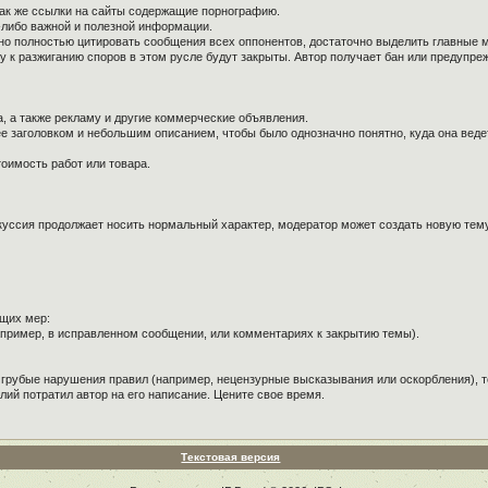
так же ссылки на сайты содержащие порнографию.
й-либо важной и полезной информации.
ужно полностью цитировать сообщения всех оппонентов, достаточно выделить главные 
к разжиганию споров в этом русле будут закрыты. Автор получает бан или предупре
, а также рекламу и другие коммерческие объявления.
е заголовком и небольшим описанием, чтобы было однозначно понятно, куда она веде
оимость работ или товара.
куссия продолжает носить нормальный характер, модератор может создать новую тему 
щих мер:
пример, в исправленном сообщении, или комментариях к закрытию темы).
 грубые нарушения правил (например, нецензурные высказывания или оскорбления), т
лий потратил автор на его написание. Цените свое время.
Текстовая версия