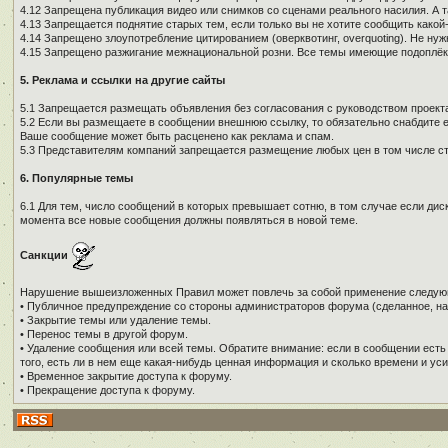
4.12 Запрещена публикация видео или снимков со сценами реального насилия. А 
4.13 Запрещается поднятие старых тем, если только вы не хотите сообщить како
4.14 Запрещено злоупотребление цитированием (оверквотинг, overquoting). Не н
4.15 Запрещено разжигание межнациональной розни. Все темы имеющие подоплёку 
5. Реклама и ссылки на другие сайты
5.1 Запрещается размещать объявления без согласования с руководством проекта
5.2 Если вы размещаете в сообщении внешнюю ссылку, то обязательно снабдите е
Ваше сообщение может быть расценено как реклама и спам.
5.3 Представителям компаний запрещается размещение любых цен в том числе ст
6. Популярные темы
6.1 Для тем, число сообщений в которых превышает сотню, в том случае если дис
момента все новые сообщения должны появляться в новой теме.
Санкции
Нарушение вышеизложенных Правил может повлечь за собой применение следую
• Публичное предупреждение со стороны администраторов форума (сделанное, на
• Закрытие темы или удаление темы.
• Перенос темы в другой форум.
• Удаление сообщения или всей темы. Обратите внимание: если в сообщении есть
того, есть ли в нем еще какая-нибудь ценная информация и сколько времени и уси
• Временное закрытие доступа к форуму.
• Прекращение доступа к форуму.