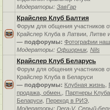
Модераторы:
ЗавГар
Крайслер Клуб Балтия
Форум для общения участников о
Крайслер Клуба в Латвии, Литве 
— подфорумы:
Фотографии наш
Модераторы:
Офшорник
,
Nils
Крайслер Клуб Беларусь
Форум для общения участников о
Крайслер Клуба в Беларуси
— подфорумы:
Клубная жизнь
,
продажа, обмен.
,
Партнеры Клуба
Беларуси
,
Переход в РИЭ
,
Модераторы:
Dera-V
,
Серый-бел