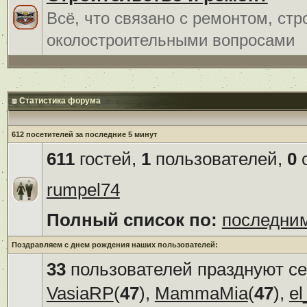
Всё, что связано с ремонтом, ст
околостроительными вопросами
Статистика форума
612 посетителей за последние 5 минут
611
гостей,
1
пользователей,
0
с
rumpel74
Полный список по:
последни
Поздравляем с днем рождения наших пользователей:
33
пользователей празднуют се
VasiaRP
(
47
),
MammaMia
(
47
),
el