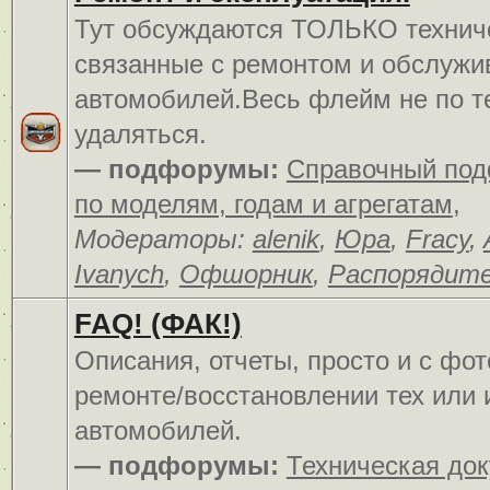
Тут обсуждаются ТОЛЬКО технич
связанные с ремонтом и обслуж
автомобилей.Весь флейм не по т
удаляться.
— подфорумы:
Справочный по
по моделям, годам и агрегатам
,
Модераторы:
alenik
,
Юра
,
Fracy
,
Ivanych
,
Офшорник
,
Распорядит
FAQ! (ФАК!)
Описания, отчеты, просто и c фо
ремонте/восстановлении тех или 
автомобилей.
— подфорумы:
Техническая до