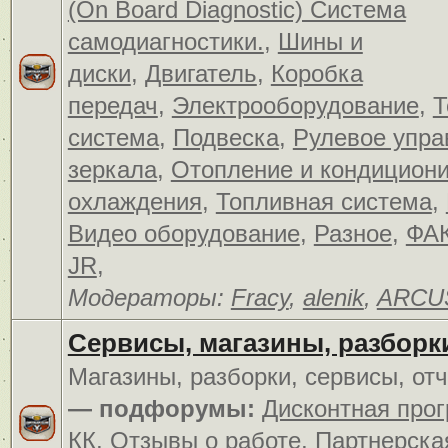
(On Board Diagnostic) Система
самодиагностики.
,
Шины и
диски
,
Двигатель
,
Коробка
передач
,
Электрооборудование
,
Т
система
,
Подвеска
,
Рулевое упра
зеркала
,
Отопление и кондицион
охлаждения
,
Топливная система
,
Видео оборудование
,
Разное
,
ФАК
JR
,
Модераторы:
Fracy
,
alenik
,
ARCU
Сервисы, магазины, разборк
Магазины, разборки, сервисы, от
— подфорумы:
Дисконтная про
КК
,
Отзывы о работе
,
Партнерска