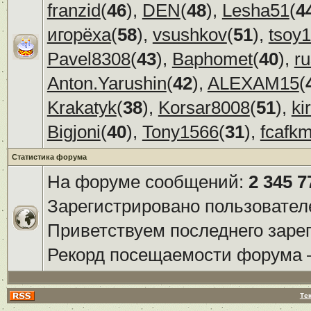
franzid
(
46
),
DEN
(
48
),
Lesha51
(
4
игорёха
(
58
),
vsushkov
(
51
),
tsoy
Pavel8308
(
43
),
Baphomet
(
40
),
r
Anton.Yarushin
(
42
),
ALEXAM15
(
Krakatyk
(
38
),
Korsar8008
(
51
),
ki
Bigjoni
(
40
),
Tony1566
(
31
),
fcafk
Статистика форума
На форуме сообщений:
2 345 7
Зарегистрировано пользовател
Приветствуем последнего заре
Рекорд посещаемости форума
Те