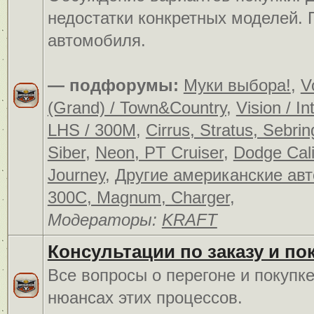
недостатки конкретных моделей.
автомобиля.
— подфорумы:
Муки выбора!
,
V
(Grand) / Town&Country
,
Vision / In
LHS / 300M
,
Cirrus, Stratus, Sebrin
Siber
,
Neon, PT Cruiser
,
Dodge Cali
Journey
,
Другие американские ав
300C, Magnum, Charger
,
Модераторы:
KRAFT
Консультации по заказу и по
Все вопросы о перегоне и покупк
нюансах этих процессов.