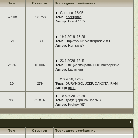
Тем
Ответов
Последнее сообщение
Сегодня, 18:05
52 908
558 758
Тема:
электрика
Автор:
Dranik1409
19.1.2019, 13:26
121
130
Тема:
Парктроник Masterpark 2-8-L - ...
Автор:
Romson77
23.1.2026, 12:11
2 536
16 004
Тема:
Специализированные мастерские,...
Автор:
katharious
2.6.2026, 12:27
20
279
Тема:
DURANGO, JEEP, DAKOTA, RAM
Автор:
gnus
10.6.2026, 22:29
983
35 814
Тема:
Додж Дюранго.Часть 3.
Автор:
KrukovY67
Тем
Ответов
Последнее сообщение