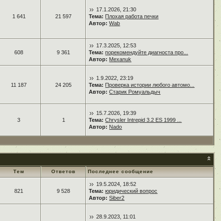
17.1.2026, 21:30
1 641
21 597
Тема:
Плохая работа печки
Автор:
Wab
17.3.2025, 12:53
608
9 361
Тема:
порекомендуйте диагноста про...
Автор:
Mexanuk
1.9.2022, 23:19
11 187
24 205
Тема:
Проверка истории любого автомо...
Автор:
Старик Ромуальдыч
15.7.2026, 19:39
3
1
Тема:
Chrysler Intrepid 3.2 ES 1999 ...
Автор:
Nado
Тем
Ответов
Последнее сообщение
19.5.2024, 18:52
821
9 528
Тема:
юридический вопрос
Автор:
Siber2
28.9.2023, 11:01