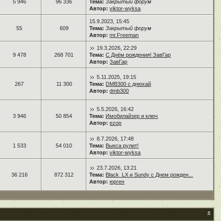
5 946
96 336
Тема:
Закрытый форум
Автор:
viktor-wyksa
15.9.2023, 15:45
55
609
Тема:
Закрытый форум
Автор:
mr.Freeman
19.3.2026, 22:29
9 478
268 701
Тема:
С Днём рождения! ЗавГар
Автор:
ЗавГар
5.11.2025, 19:15
267
11 300
Тема:
DMB300 с днюхай
Автор:
dmb300
5.5.2026, 16:42
3 946
50 854
Тема:
Имобилайзер и ключ
Автор:
ezop
8.7.2026, 17:48
1 533
54 010
Тема:
Выкса рулит!
Автор:
viktor-wyksa
23.7.2026, 13:21
36 216
872 312
Тема:
Black_LX и Sundy с Днем рожден...
Автор:
юрген