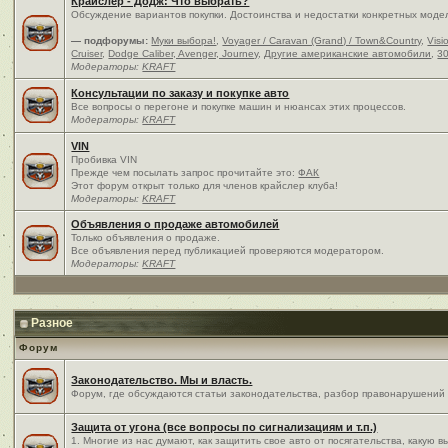
Крайслер - Додж: Что выбрать?
Обсуждение вариантов покупки. Достоинства и недостатки конкретных моде
— подфорумы:
Муки выбора!
,
Voyager / Caravan (Grand) / Town&Country
,
Visi
Cruiser
,
Dodge Caliber, Avenger, Journey
,
Другие американские автомобили
,
30
Модераторы:
KRAFT
Консультации по заказу и покупке авто
Все вопросы о перегоне и покупке машин и нюансах этих процессов.
Модераторы:
KRAFT
VIN
Пробивка VIN
Прежде чем посылать запрос прочитайте это:
ФАК
Этот форум открыт только для членов крайслер клуба!
Модераторы:
KRAFT
Объявления о продаже автомобилей
Только объявления о продаже.
Все объявления перед публикацией проверяются модератором.
Модераторы:
KRAFT
Разное
Форум
Законодательство. Мы и власть.
Форум, где обсуждаются статьи законодательства, разбор правонарушений и
Защита от угона (все вопросы по сигнализациям и т.п.)
1. Многие из нас думают, как защитить свое авто от посягательства, какую 