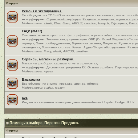
Форум
Ремонт и эксплуатация.
Тут обсуждаются ТОЛЬКО технические вопросы, связанные с ремонтом и об
— подфорумы:
Справочный подфорум
,
Разделы по моделям, годам и агрег
Модераторы:
alenik
,
Юра
,
Fracy
,
ARCUS
,
creativer
,
Ivanych
,
Офшорник
,
Расп
FAQ! (ФАК!)
Описания, отчеты, просто и c фотографиями, о ремонте/восстановлении те
— подфорумы:
Техническая документация
,
OBD (On Board Diagnostic) Сист
передач
,
Электрооборудование
,
Тормозная система
,
Подвеска
,
Рулевое упр
охлаждения
,
Топливная система
,
Кузов.
,
Аудио/Видео оборудование
,
Разно
Модераторы:
Fracy
,
alenik
,
ARCUS
,
creativer
Сервисы, магазины, разборки.
Магазины, разборки, сервисы, отчеты о ремонтах,
— подфорумы:
Дисконтная программа КК
,
Отзывы о работе
,
Партнерская п
Модераторы:
юрген
Барахолка
Все объявления о купле, продаже, аренде, обмене.
Модераторы:
avalon
,
юрген
4x4
Раздел посвященный полноприводным автомобилям Chrysler, Dodge, JEEP.
Помощь в выборе. Перегон. Продажа.
Форум