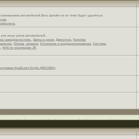
служиванием автомобилей.Весь флейм не по теме будет удаляться.
атам
,
орядитель
х или иных узлов автомобилей.
ема самодиагностики.
,
Шины и диски
,
Двигатель
,
Коробка
авление
,
Оптика, зеркала
,
Отопление и кондиционирование
,
Система
е
,
ФАК по платформе JR
,
рограмма Крайслер Клуба (МОСКВА)
,