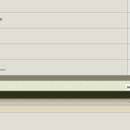
мы
сами
У