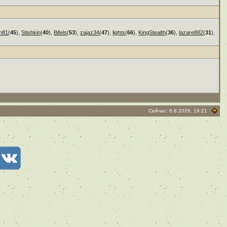
n81
(
45
),
Stishkin
(
40
),
Bifels
(
53
),
zajaz34
(
47
),
lights
(
66
),
KingStealth
(
36
),
lazare882
(
31
),
Сейчас: 6.8.2026, 19:21