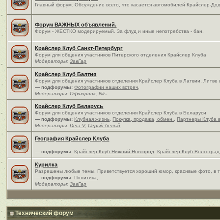
Главный форум. Обсуждение всего, что касается автомобилей Крайслер-Дод
Форум ВАЖНЫХ объявлений.
Форум - ЖЕСТКО модерируемый. За флуд и иные непотребства - бан.
Крайслер Клуб Санкт-Петербург
Форум для общения участников Питерского отделения Крайслер Клуба
Модераторы:
ЗавГар
Крайслер Клуб Балтия
Форум для общения участников отделения Крайслер Клуба в Латвии, Литве
— подфорумы:
Фотографии наших встреч
,
Модераторы:
Офшорник
,
Nils
Крайслер Клуб Беларусь
Форум для общения участников отделения Крайслер Клуба в Беларуси
— подфорумы:
Клубная жизнь
,
Покупка, продажа, обмен.
,
Партнеры Клуба 
Модераторы:
Dera-V
,
Серый-белый
География Крайслер Клуба
— подфорумы:
Крайслер Клуб Нижний Новгород
,
Крайслер Клуб Волгоград
Курилка
Разрешены любые темы. Приветствуется хороший юмор, красивые фото, в т
— подфорумы:
Политика
,
Модераторы:
ЗавГар
Технический форум