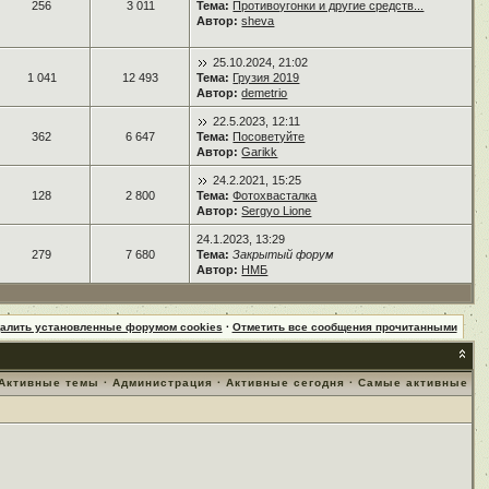
256
3 011
Тема:
Противоугонки и другие средств...
Автор:
sheva
25.10.2024, 21:02
1 041
12 493
Тема:
Грузия 2019
Автор:
demetrio
22.5.2023, 12:11
362
6 647
Тема:
Посоветуйте
Автор:
Garikk
24.2.2021, 15:25
128
2 800
Тема:
Фотохвасталка
Автор:
Sergyo Lione
24.1.2023, 13:29
279
7 680
Тема:
Закрытый форум
Автор:
НМБ
далить установленные форумом cookies
·
Отметить все сообщения прочитанными
Активные темы
·
Администрация
·
Активные сегодня
·
Самые активные