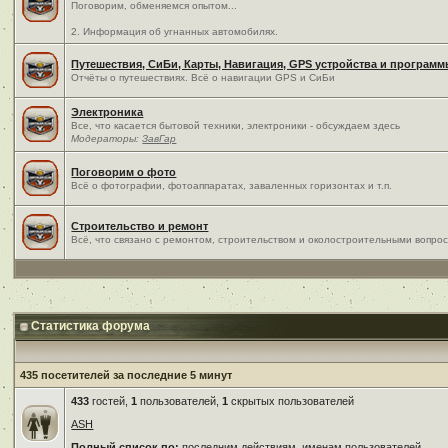
Поговорим, обменяемся опытом...
2. Информация об угнанных автомобилях.
Путешествия, СиБи, Карты, Навигация, GPS устройства и програм
Отчёты о путешествиях. Всё о навигации GPS и СиБи
Электроника
Все, что касается бытовой техники, электроники - обсуждаем здесь
Модераторы:
ЗавГар
Поговорим о фото
Всё о фотографии, фотоаппаратах, заваленных горизонтах и т.п.
Строительство и ремонт
Всё, что связано с ремонтом, строительством и околостроительными вопро
Статистика форума
435 посетителей за последние 5 минут
433
гостей,
1
пользователей,
1
скрытых пользователей
ASH
Полный список по:
последним действиям
,
именам пользователей