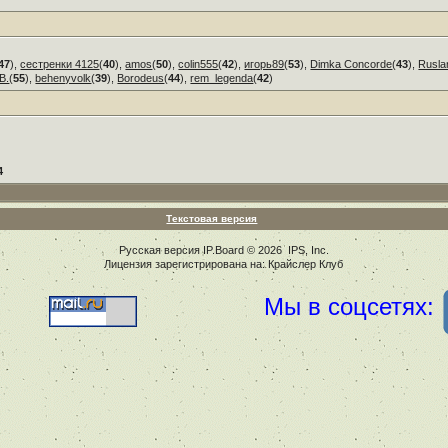
47
),
сестренки 4125
(
40
),
amos
(
50
),
colin555
(
42
),
игорь89
(
53
),
Dimka Concorde
(
43
),
Rusla
В.
(
55
),
behenyvolk
(
39
),
Borodeus
(
44
),
rem_legenda
(
42
)
4
Текстовая версия
Русская версия
IP.Board
© 2026
IPS, Inc
.
Лицензия зарегистрирована на: Крайслер Клуб
Мы в соцсетях: