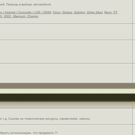
лей. Помощь в выборе автомобиля.
on / Intrepid / Concorde / LHS / 300M
,
Cirrus, Stratus, Sebring, Volga Siber
,
Neon, PT
0, 300C, Magnum, Charger
,
 т.д. Ссылки на тематические ресурсы, справочники, законы.
выбрать сигнализацию, что придумать ?!