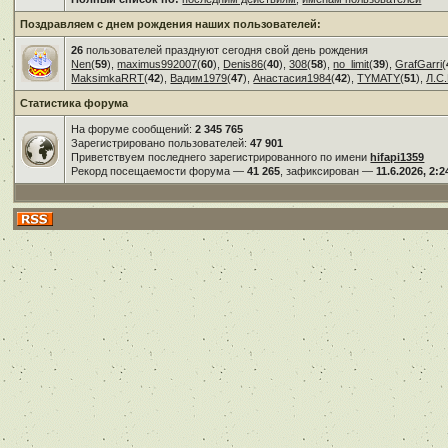
Поздравляем с днем рождения наших пользователей:
26
пользователей празднуют сегодня свой день рождения
Nen
(
59
),
maximus992007
(
60
),
Denis86
(
40
),
308
(
58
),
no_limit
(
39
),
GrafGarri
(
MaksimkaRRT
(
42
),
Вадим1979
(
47
),
Анастасия1984
(
42
),
TYMATY
(
51
),
Л.С.
Статистика форума
На форуме сообщений:
2 345 765
Зарегистрировано пользователей:
47 901
Приветствуем последнего зарегистрированного по имени
hifapi1359
Рекорд посещаемости форума —
41 265
, зафиксирован —
11.6.2026, 2:2