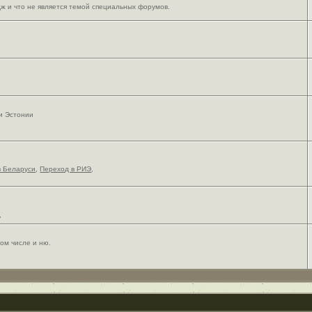
ж и что не является темой специальных форумов.
 и Эстонии
в Беларуси
,
Переход в РИЭ
,
,
ом числе и ню.