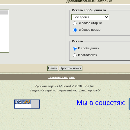
Дополнительные настройки
Искать сообщения за
и более старые
и более новые
Искать
В сообщениях
В заголовках
Текстовая версия
Русская версия
IP.Board
© 2026
IPS, Inc
.
Лицензия зарегистрирована на: Крайслер Клуб
Мы в соцсетях: