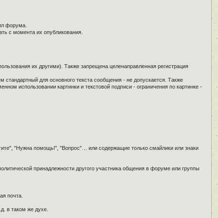
ил форума.
ать с момента их опубликования.
спользования их другими). Также запрещена целенаправленная регистрация
ем стандартный для основного текста сообщения - не допускается. Также
енном использовании картинки и текстовой подписи - ограничения по картинке -
гите", "Нужна помощь!", "Вопрос"… или содержащие только смайлики или знаки
 политической принадлежности другого участника общения в форуме или группы
ая почта.
д. в таком же духе.