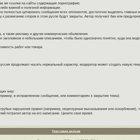
так же ссылки на сайты содержащие порнографию.
й-либо важной и полезной информации.
ужно полностью цитировать сообщения всех оппонентов, достаточно выделить главные 
к разжиганию споров в этом русле будут закрыты. Автор получает бан или предупре
, а также рекламу и другие коммерческие объявления.
е заголовком и небольшим описанием, чтобы было однозначно понятно, куда она веде
оимость работ или товара.
куссия продолжает носить нормальный характер, модератор может создать новую тему 
щих мер:
пример, в исправленном сообщении, или комментариях к закрытию темы).
 грубые нарушения правил (например, нецензурные высказывания или оскорбления), т
лий потратил автор на его написание. Цените свое время.
Текстовая версия