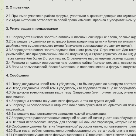
2. О правилах
2.1 Принимая участие в работе форума, участники выражают доверие его админи
2.2 Администрация оставляет за собой право изменять правила с уведомлением у
3. Регистрация и пользователи
3.1 Запрещается использовать в логинах и именах нецензурные слова, полные адре
3.2 Запрещается двойная регистрация (регистрация под двумя и более логинами и
двойника уже существующего имени (визуально совпадающего с другим ником).
3.3 Запрещается использовать подписи большого размера. Ограничения: Для текст
учитывайте, что при применении личной подписи одна строка (пунктирная линия) д
те же самые +не более 2 строк текста. Ограничение на суммарный размер подписи
3.4 Реклама в подписи или ссылки на сторонние сайты (прямая реклама, ссылки н
3.5 Логины пользователей, более 6 месяцев не появляющихся на форуме, подлеж
4. Сообщения
4.1 Перед созданием новой темы убедитесь, что Вы создаете ее в форуме соотве
4.2 Перед созданием новой темы убедитесь, что подобная тема еще не обсуждалас
4.3 Вы должны точно называть вашу тему. Запрещено (или, точнее говоря, очень 
препинания.
4.4 Запрещена клевета на участников форума, а так же других людей.
4.5 Запрещены оскорбления и открытая или слабо прикрытая ненормативная лекси
лиц вообще.
4.6 Запрещено распространение заведомо ложной информации.
4.7 Запрещается распространение сведений о частной жизни участника обсуждени
4.8 Не стоит использовать Форум для сообщений личного характера, которые не п
4.9 Сообщения должны быть на "нормальном" русском языке, использование тран
4.10 Если тема требует определенного информативного ответа - оффтопить в нее з
4.11 Оскорбления участников форума запрещены. Относитесь друг к другу с уваж