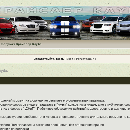
 форумах Крайслер Клуба.
Здравствуйте, гость
(
Вход
|
Регистрация
)
луба.
в данный момент на форумах не означает его соответствия правилам.
ированию форумов следует задавать в
"личку" конкретным лицам
, а не в публичных фо
ть их в форуме " ДЖиП". Публичное обсуждение действий модераторов или администра
ые дискуссии, особенно те, в которых спорящие в течение длительного времени по кр
любого Пользователя, а также его сообщения, без объяснения причин.
дению не подлежат.