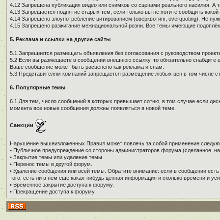
4.12 Запрещена публикация видео или снимков со сценами реального насилия. А 
4.13 Запрещается поднятие старых тем, если только вы не хотите сообщить како
4.14 Запрещено злоупотребление цитированием (оверквотинг, overquoting). Не н
4.15 Запрещено разжигание межнациональной розни. Все темы имеющие подоплёку 
5. Реклама и ссылки на другие сайты
5.1 Запрещается размещать объявления без согласования с руководством проекта
5.2 Если вы размещаете в сообщении внешнюю ссылку, то обязательно снабдите е
Ваше сообщение может быть расценено как реклама и спам.
5.3 Представителям компаний запрещается размещение любых цен в том числе ст
6. Популярные темы
6.1 Для тем, число сообщений в которых превышает сотню, в том случае если дис
момента все новые сообщения должны появляться в новой теме.
Санкции
Нарушение вышеизложенных Правил может повлечь за собой применение следую
• Публичное предупреждение со стороны администраторов форума (сделанное, на
• Закрытие темы или удаление темы.
• Перенос темы в другой форум.
• Удаление сообщения или всей темы. Обратите внимание: если в сообщении есть
того, есть ли в нем еще какая-нибудь ценная информация и сколько времени и уси
• Временное закрытие доступа к форуму.
• Прекращение доступа к форуму.