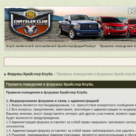
Клуб любителей автомобилей Крайслер/Додж/Плимут
Правила поведения в
Форумы Крайслер Клуба
» Правила поведения в форумах Крайслер К
Правила поведения в форумах Крайслер Клуба.
Правила поведения в форумах Крайслер Клуба.
1. Модерирование форумов и связь с администрацией
1.1 Форум является постмодерируемым, т.е. присутствие конкретного сообщения 
1.2 Все вопросы, предложения, замечания, апелляции к администрации по модер
Вашему мнению, могут представлять интерес для других участников, можете зада
будет выносится предупреждение.
1.3 Администрация форума оставляет за собой право закрывать чрезмерно затянут
оппонентов.
1.4. Администрация форума оставляет за собой право заблокировать или удалить 
1.5 Решения, принимаемые Администраторами, являются окончательными и обсуж