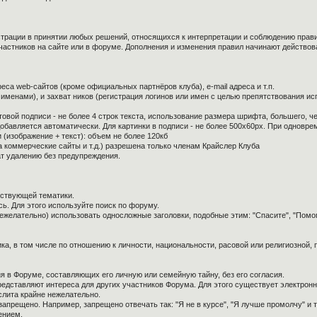
страции в принятии любых решений, относящихся к интерпретации и соблюдению прав
частников на сайте или в форуме. Дополнения и изменения правил начинают действов
са web-сайтов (кроме официальных партнёров клуба), e-mail адреса и т.п.
 именами), и захват ников (регистрация логинов или имен с целью препятствования и
овой подписи - не более 4 строк текста, использование размера шрифта, большего, ч
обавляется автоматически. Для картинки в подписи - не более 500x60px. При одноврем
 (изображение + текст): объем не более 120кб
а коммерческие сайты и т.д.) разрешена только членам Крайслер Клуба
ат удалению без предупреждения.
тствующей тематики.
ь. Для этого используйте поиск по форуму.
нежелательно) использовать односложные заголовки, подобные этим: "Спасите", "Помо
ка, в том числе по отношению к личности, национальности, расовой или религиозной,
я в Форуме, составляющих его личную или семейную тайну, без его согласия.
редставляют интереса для других участников Форума. Для этого существует электронн
слита крайне нежелательно.
апрещено. Например, запрещено отвечать так: "Я не в курсе", "Я лучше промолчу" и т.
ением.