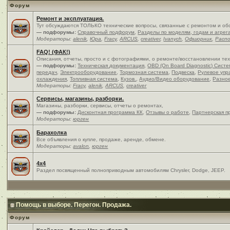
Форум
Ремонт и эксплуатация.
Тут обсуждаются ТОЛЬКО технические вопросы, связанные с ремонтом и об
— подфорумы:
Справочный подфорум
,
Разделы по моделям, годам и агрег
Модераторы:
alenik
,
Юра
,
Fracy
,
ARCUS
,
creativer
,
Ivanych
,
Офшорник
,
Расп
FAQ! (ФАК!)
Описания, отчеты, просто и c фотографиями, о ремонте/восстановлении те
— подфорумы:
Техническая документация
,
OBD (On Board Diagnostic) Сист
передач
,
Электрооборудование
,
Тормозная система
,
Подвеска
,
Рулевое упр
охлаждения
,
Топливная система
,
Кузов.
,
Аудио/Видео оборудование
,
Разно
Модераторы:
Fracy
,
alenik
,
ARCUS
,
creativer
Сервисы, магазины, разборки.
Магазины, разборки, сервисы, отчеты о ремонтах,
— подфорумы:
Дисконтная программа КК
,
Отзывы о работе
,
Партнерская п
Модераторы:
юрген
Барахолка
Все объявления о купле, продаже, аренде, обмене.
Модераторы:
avalon
,
юрген
4x4
Раздел посвященный полноприводным автомобилям Chrysler, Dodge, JEEP.
Помощь в выборе. Перегон. Продажа.
Форум