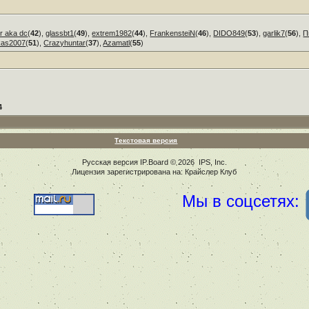
r aka dc
(
42
),
glassbt1
(
49
),
extrem1982
(
44
),
FrankensteiN
(
46
),
DIDO849
(
53
),
garlik7
(
56
),
П
kas2007
(
51
),
Crazyhuntar
(
37
),
Azamatl
(
55
)
4
Текстовая версия
Русская версия
IP.Board
© 2026
IPS, Inc
.
Лицензия зарегистрирована на: Крайслер Клуб
Мы в соцсетях: