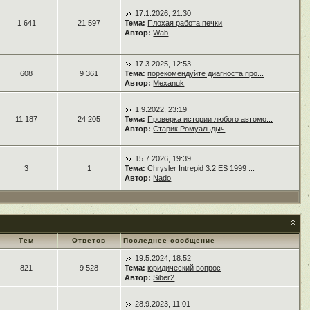
17.1.2026, 21:30
1 641
21 597
Тема:
Плохая работа печки
Автор:
Wab
17.3.2025, 12:53
608
9 361
Тема:
порекомендуйте диагноста про...
Автор:
Mexanuk
1.9.2022, 23:19
11 187
24 205
Тема:
Проверка истории любого автомо...
Автор:
Старик Ромуальдыч
15.7.2026, 19:39
3
1
Тема:
Chrysler Intrepid 3.2 ES 1999 ...
Автор:
Nado
Тем
Ответов
Последнее сообщение
19.5.2024, 18:52
821
9 528
Тема:
юридический вопрос
Автор:
Siber2
28.9.2023, 11:01