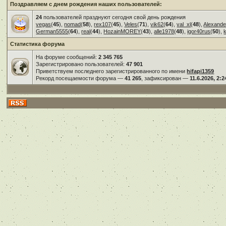
Поздравляем с днем рождения наших пользователей:
24
пользователей празднуют сегодня свой день рождения
vegas
(
45
),
nomad
(
58
),
rex107
(
45
),
Veles
(
71
),
vik62
(
64
),
val_xl
(
48
),
Alexande
German5555
(
64
),
real
(
44
),
HozainMOREY
(
43
),
alle1978
(
48
),
igor40rus
(
50
),
Статистика форума
На форуме сообщений:
2 345 765
Зарегистрировано пользователей:
47 901
Приветствуем последнего зарегистрированного по имени
hifapi1359
Рекорд посещаемости форума —
41 265
, зафиксирован —
11.6.2026, 2:2