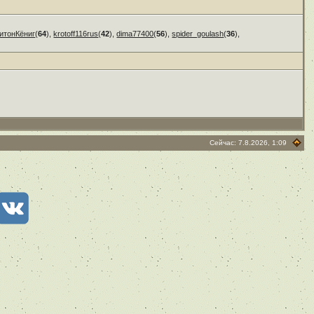
итонКёниг
(
64
),
krotoff116rus
(
42
),
dima77400
(
56
),
spider_goulash
(
36
),
Сейчас: 7.8.2026, 1:09