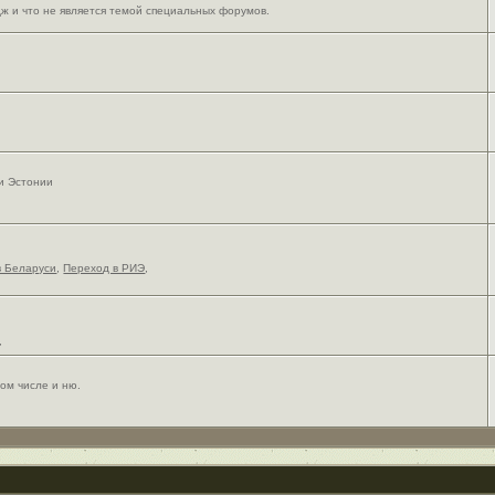
ж и что не является темой специальных форумов.
 и Эстонии
в Беларуси
,
Переход в РИЭ
,
,
ом числе и ню.