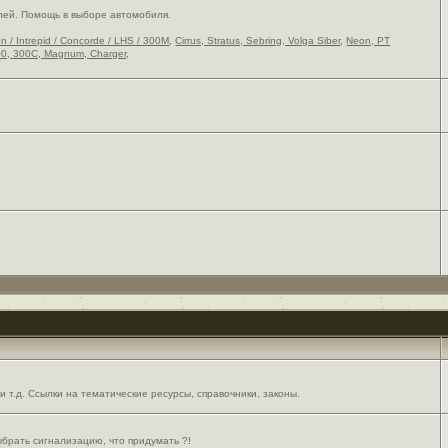
лей. Помощь в выборе автомобиля.
on / Intrepid / Concorde / LHS / 300M
,
Cirrus, Stratus, Sebring, Volga Siber
,
Neon, PT
0, 300C, Magnum, Charger
,
 т.д. Ссылки на тематические ресурсы, справочники, законы.
выбрать сигнализацию, что придумать ?!