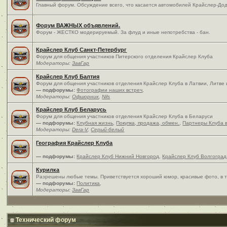
Главный форум. Обсуждение всего, что касается автомобилей Крайслер-Дод
Форум ВАЖНЫХ объявлений.
Форум - ЖЕСТКО модерируемый. За флуд и иные непотребства - бан.
Крайслер Клуб Санкт-Петербург
Форум для общения участников Питерского отделения Крайслер Клуба
Модераторы:
ЗавГар
Крайслер Клуб Балтия
Форум для общения участников отделения Крайслер Клуба в Латвии, Литве
— подфорумы:
Фотографии наших встреч
,
Модераторы:
Офшорник
,
Nils
Крайслер Клуб Беларусь
Форум для общения участников отделения Крайслер Клуба в Беларуси
— подфорумы:
Клубная жизнь
,
Покупка, продажа, обмен.
,
Партнеры Клуба 
Модераторы:
Dera-V
,
Серый-белый
География Крайслер Клуба
— подфорумы:
Крайслер Клуб Нижний Новгород
,
Крайслер Клуб Волгоград
Курилка
Разрешены любые темы. Приветствуется хороший юмор, красивые фото, в т
— подфорумы:
Политика
,
Модераторы:
ЗавГар
Технический форум