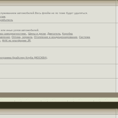
служиванием автомобилей.Весь флейм не по теме будет удаляться.
атам
,
орядитель
х или иных узлов автомобилей.
ема самодиагностики.
,
Шины и диски
,
Двигатель
,
Коробка
авление
,
Оптика, зеркала
,
Отопление и кондиционирование
,
Система
е
,
ФАК по платформе JR
,
рограмма Крайслер Клуба (МОСКВА)
,