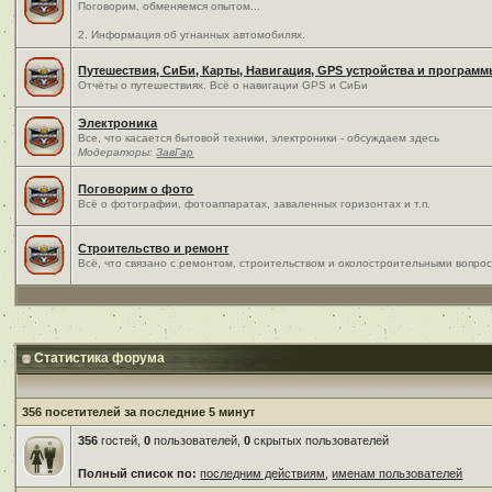
Поговорим, обменяемся опытом...
2. Информация об угнанных автомобилях.
Путешествия, СиБи, Карты, Навигация, GPS устройства и програм
Отчёты о путешествиях. Всё о навигации GPS и СиБи
Электроника
Все, что касается бытовой техники, электроники - обсуждаем здесь
Модераторы:
ЗавГар
Поговорим о фото
Всё о фотографии, фотоаппаратах, заваленных горизонтах и т.п.
Строительство и ремонт
Всё, что связано с ремонтом, строительством и околостроительными вопро
Статистика форума
356 посетителей за последние 5 минут
356
гостей,
0
пользователей,
0
скрытых пользователей
Полный список по:
последним действиям
,
именам пользователей