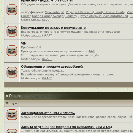
Крайслер - Додж: Что выбрать?
Обсуждение вариантов покупки. Достоинства и недостатки конкретных моде
— подфорумы:
Муки выбора!
,
Voyager / Caravan (Grand) / Town&Country
,
Visi
Cruiser
,
Dodge Caliber, Avenger, Journey
,
Другие американские автомобили
,
30
Модераторы:
KRAFT
Консультации по заказу и покупке авто
Все вопросы о перегоне и покупке машин и нюансах этих процессов.
Модераторы:
KRAFT
VIN
Пробивка VIN
Прежде чем посылать запрос прочитайте это:
ФАК
Этот форум открыт только для членов крайслер клуба!
Модераторы:
KRAFT
Объявления о продаже автомобилей
Только объявления о продаже.
Все объявления перед публикацией проверяются модератором.
Модераторы:
KRAFT
Разное
Форум
Законодательство. Мы и власть.
Форум, где обсуждаются статьи законодательства, разбор правонарушений и
Защита от угона (все вопросы по сигнализациям и т.п.)
1. Многие из нас думают, как защитить свое авто от посягательства, какую 