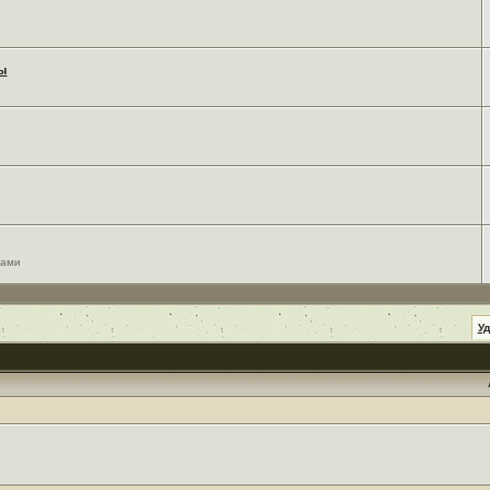
мы
сами
У