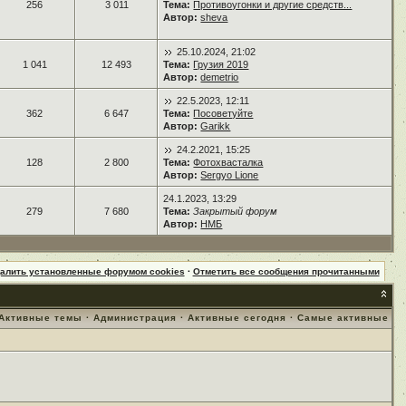
256
3 011
Тема:
Противоугонки и другие средств...
Автор:
sheva
25.10.2024, 21:02
1 041
12 493
Тема:
Грузия 2019
Автор:
demetrio
22.5.2023, 12:11
362
6 647
Тема:
Посоветуйте
Автор:
Garikk
24.2.2021, 15:25
128
2 800
Тема:
Фотохвасталка
Автор:
Sergyo Lione
24.1.2023, 13:29
279
7 680
Тема:
Закрытый форум
Автор:
НМБ
далить установленные форумом cookies
·
Отметить все сообщения прочитанными
Активные темы
·
Администрация
·
Активные сегодня
·
Самые активные