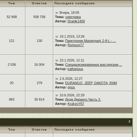
Тем
Ответов
Последнее сообщение
Вчера, 18:05
52 908
558 758
Тема:
электрика
Автор:
Dranik1409
19.1.2019, 13:26
121
130
Тема:
Парктроник Masterpark 2-8-L - ...
Автор:
Romson77
23.1.2026, 12:11
2 536
16 004
Тема:
Специализированные мастерские,...
Автор:
katharious
2.6.2026, 12:27
20
279
Тема:
DURANGO, JEEP, DAKOTA, RAM
Автор:
gnus
10.6.2026, 22:29
983
35 814
Тема:
Додж Дюранго.Часть 3.
Автор:
KrukovY67
Тем
Ответов
Последнее сообщение