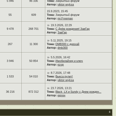
5 946
96 336
Тема:
Закрытый форум
Автор:
viktor-wyksa
15.9.2023, 15:45
55
609
Тема:
Закрытый форум
Автор:
mr.Freeman
19.3.2026, 22:29
9 478
268 701
Тема:
С Днём рождения! ЗавГар
Автор:
ЗавГар
5.11.2025, 19:15
267
11 300
Тема:
DMB300 с днюхай
Автор:
dmb300
5.5.2026, 16:42
3 946
50 854
Тема:
Имобилайзер и ключ
Автор:
ezop
8.7.2026, 17:48
1 533
54 010
Тема:
Выкса рулит!
Автор:
viktor-wyksa
23.7.2026, 13:21
36 216
872 312
Тема:
Black_LX и Sundy с Днем рожден...
Автор:
юрген