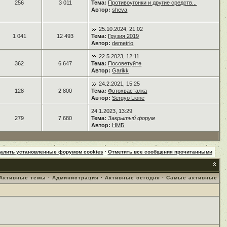
256
3 011
Тема:
Противоугонки и другие средств...
Автор:
sheva
25.10.2024, 21:02
1 041
12 493
Тема:
Грузия 2019
Автор:
demetrio
22.5.2023, 12:11
362
6 647
Тема:
Посоветуйте
Автор:
Garikk
24.2.2021, 15:25
128
2 800
Тема:
Фотохвасталка
Автор:
Sergyo Lione
24.1.2023, 13:29
279
7 680
Тема:
Закрытый форум
Автор:
НМБ
далить установленные форумом cookies
·
Отметить все сообщения прочитанными
Активные темы
·
Администрация
·
Активные сегодня
·
Самые активные