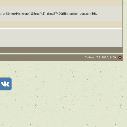
итонКёниг
(
64
),
krotoff116rus
(
42
),
dima77400
(
56
),
spider_goulash
(
36
),
Сейчас: 7.8.2026, 9:59