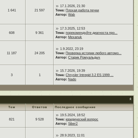
17.1.2026, 21:30
1 641
21 597
Тема:
Плохая работа печки
Автор:
Wab
17.3.2025, 12:53
608
9 361
Тема:
порекомендуйте диагноста про...
Автор:
Mexanuk
1.9.2022, 23:19
11 187
24 205
Тема:
Проверка истории любого автомо...
Автор:
Старик Ромуальдыч
15.7.2026, 19:39
3
1
Тема:
Chrysler Intrepid 3.2 ES 1999 ...
Автор:
Nado
Тем
Ответов
Последнее сообщение
19.5.2024, 18:52
821
9 528
Тема:
юридический вопрос
Автор:
Siber2
28.9.2023, 11:01