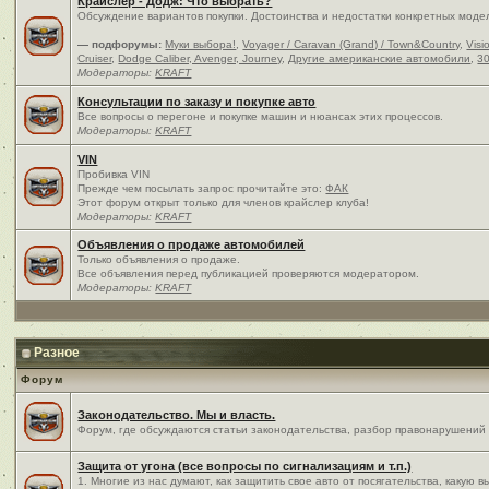
Крайслер - Додж: Что выбрать?
Обсуждение вариантов покупки. Достоинства и недостатки конкретных моде
— подфорумы:
Муки выбора!
,
Voyager / Caravan (Grand) / Town&Country
,
Visi
Cruiser
,
Dodge Caliber, Avenger, Journey
,
Другие американские автомобили
,
30
Модераторы:
KRAFT
Консультации по заказу и покупке авто
Все вопросы о перегоне и покупке машин и нюансах этих процессов.
Модераторы:
KRAFT
VIN
Пробивка VIN
Прежде чем посылать запрос прочитайте это:
ФАК
Этот форум открыт только для членов крайслер клуба!
Модераторы:
KRAFT
Объявления о продаже автомобилей
Только объявления о продаже.
Все объявления перед публикацией проверяются модератором.
Модераторы:
KRAFT
Разное
Форум
Законодательство. Мы и власть.
Форум, где обсуждаются статьи законодательства, разбор правонарушений и
Защита от угона (все вопросы по сигнализациям и т.п.)
1. Многие из нас думают, как защитить свое авто от посягательства, какую 