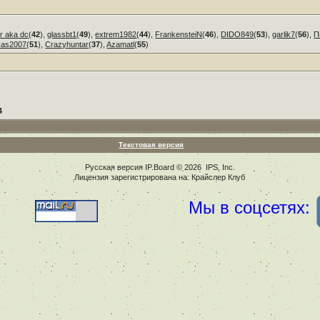
r aka dc
(
42
),
glassbt1
(
49
),
extrem1982
(
44
),
FrankensteiN
(
46
),
DIDO849
(
53
),
garlik7
(
56
),
П
kas2007
(
51
),
Crazyhuntar
(
37
),
Azamatl
(
55
)
4
Текстовая версия
Русская версия
IP.Board
© 2026
IPS, Inc
.
Лицензия зарегистрирована на: Крайслер Клуб
Мы в соцсетях: