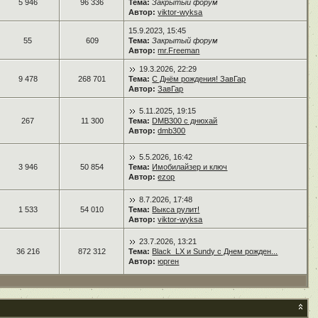
5 946
96 336
Тема:
Закрытый форум
Автор:
viktor-wyksa
15.9.2023, 15:45
55
609
Тема:
Закрытый форум
Автор:
mr.Freeman
19.3.2026, 22:29
9 478
268 701
Тема:
С Днём рождения! ЗавГар
Автор:
ЗавГар
5.11.2025, 19:15
267
11 300
Тема:
DMB300 с днюхай
Автор:
dmb300
5.5.2026, 16:42
3 946
50 854
Тема:
Имобилайзер и ключ
Автор:
ezop
8.7.2026, 17:48
1 533
54 010
Тема:
Выкса рулит!
Автор:
viktor-wyksa
23.7.2026, 13:21
36 216
872 312
Тема:
Black_LX и Sundy с Днем рожден...
Автор:
юрген