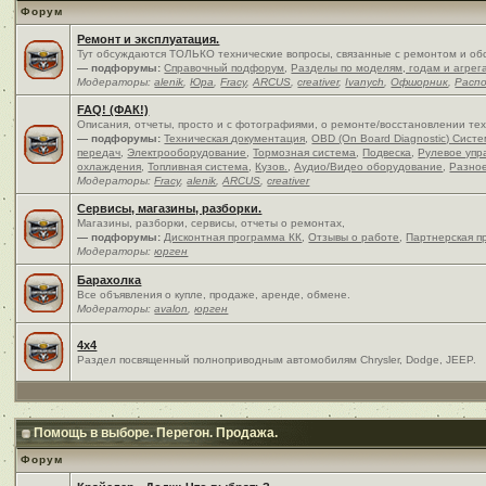
Форум
Ремонт и эксплуатация.
Тут обсуждаются ТОЛЬКО технические вопросы, связанные с ремонтом и об
— подфорумы:
Справочный подфорум
,
Разделы по моделям, годам и агрег
Модераторы:
alenik
,
Юра
,
Fracy
,
ARCUS
,
creativer
,
Ivanych
,
Офшорник
,
Расп
FAQ! (ФАК!)
Описания, отчеты, просто и c фотографиями, о ремонте/восстановлении те
— подфорумы:
Техническая документация
,
OBD (On Board Diagnostic) Сист
передач
,
Электрооборудование
,
Тормозная система
,
Подвеска
,
Рулевое упр
охлаждения
,
Топливная система
,
Кузов.
,
Аудио/Видео оборудование
,
Разно
Модераторы:
Fracy
,
alenik
,
ARCUS
,
creativer
Сервисы, магазины, разборки.
Магазины, разборки, сервисы, отчеты о ремонтах,
— подфорумы:
Дисконтная программа КК
,
Отзывы о работе
,
Партнерская п
Модераторы:
юрген
Барахолка
Все объявления о купле, продаже, аренде, обмене.
Модераторы:
avalon
,
юрген
4x4
Раздел посвященный полноприводным автомобилям Chrysler, Dodge, JEEP.
Помощь в выборе. Перегон. Продажа.
Форум