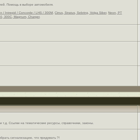
лей. Помощь в выборе автомобиля.
on / Intrepid / Concorde / LHS / 300M
,
Cirrus, Stratus, Sebring, Volga Siber
,
Neon, PT
0, 300C, Magnum, Charger
,
 т.д. Ссылки на тематические ресурсы, справочники, законы.
выбрать сигнализацию, что придумать ?!