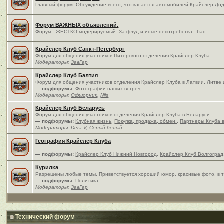
Главный форум. Обсуждение всего, что касается автомобилей Крайслер-Дод
Форум ВАЖНЫХ объявлений.
Форум - ЖЕСТКО модерируемый. За флуд и иные непотребства - бан.
Крайслер Клуб Санкт-Петербург
Форум для общения участников Питерского отделения Крайслер Клуба
Модераторы:
ЗавГар
Крайслер Клуб Балтия
Форум для общения участников отделения Крайслер Клуба в Латвии, Литве
— подфорумы:
Фотографии наших встреч
,
Модераторы:
Офшорник
,
Nils
Крайслер Клуб Беларусь
Форум для общения участников отделения Крайслер Клуба в Беларуси
— подфорумы:
Клубная жизнь
,
Покупка, продажа, обмен.
,
Партнеры Клуба 
Модераторы:
Dera-V
,
Серый-белый
География Крайслер Клуба
— подфорумы:
Крайслер Клуб Нижний Новгород
,
Крайслер Клуб Волгоград
Курилка
Разрешены любые темы. Приветствуется хороший юмор, красивые фото, в т
— подфорумы:
Политика
,
Модераторы:
ЗавГар
Технический форум