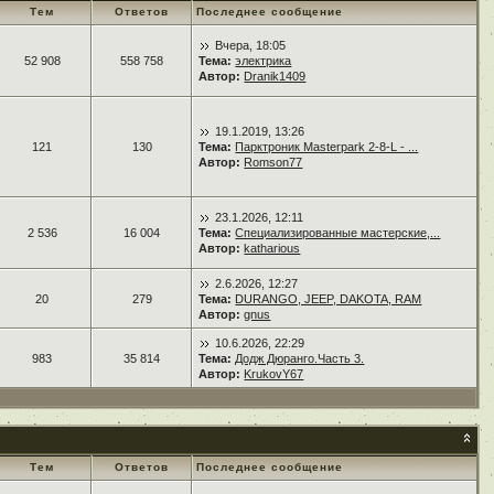
Тем
Ответов
Последнее сообщение
Вчера, 18:05
52 908
558 758
Тема:
электрика
Автор:
Dranik1409
19.1.2019, 13:26
121
130
Тема:
Парктроник Masterpark 2-8-L - ...
Автор:
Romson77
23.1.2026, 12:11
2 536
16 004
Тема:
Специализированные мастерские,...
Автор:
katharious
2.6.2026, 12:27
20
279
Тема:
DURANGO, JEEP, DAKOTA, RAM
Автор:
gnus
10.6.2026, 22:29
983
35 814
Тема:
Додж Дюранго.Часть 3.
Автор:
KrukovY67
Тем
Ответов
Последнее сообщение