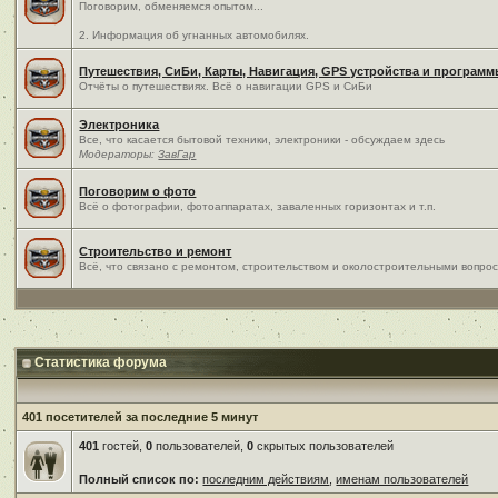
Поговорим, обменяемся опытом...
2. Информация об угнанных автомобилях.
Путешествия, СиБи, Карты, Навигация, GPS устройства и програм
Отчёты о путешествиях. Всё о навигации GPS и СиБи
Электроника
Все, что касается бытовой техники, электроники - обсуждаем здесь
Модераторы:
ЗавГар
Поговорим о фото
Всё о фотографии, фотоаппаратах, заваленных горизонтах и т.п.
Строительство и ремонт
Всё, что связано с ремонтом, строительством и околостроительными вопро
Статистика форума
401 посетителей за последние 5 минут
401
гостей,
0
пользователей,
0
скрытых пользователей
Полный список по:
последним действиям
,
именам пользователей