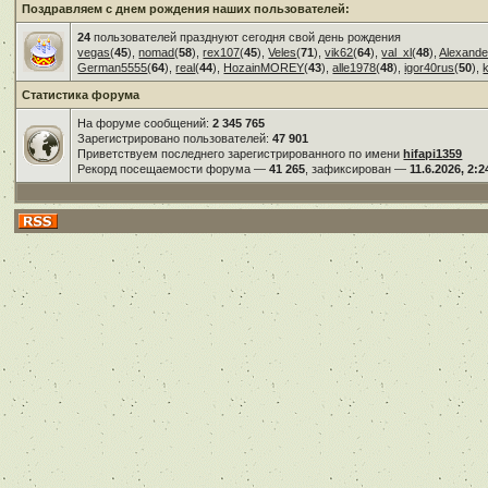
Поздравляем с днем рождения наших пользователей:
24
пользователей празднуют сегодня свой день рождения
vegas
(
45
),
nomad
(
58
),
rex107
(
45
),
Veles
(
71
),
vik62
(
64
),
val_xl
(
48
),
Alexande
German5555
(
64
),
real
(
44
),
HozainMOREY
(
43
),
alle1978
(
48
),
igor40rus
(
50
),
Статистика форума
На форуме сообщений:
2 345 765
Зарегистрировано пользователей:
47 901
Приветствуем последнего зарегистрированного по имени
hifapi1359
Рекорд посещаемости форума —
41 265
, зафиксирован —
11.6.2026, 2:2