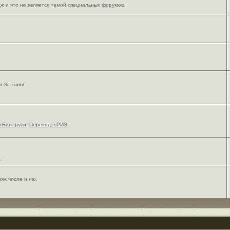
ж и что не является темой специальных форумов.
 и Эстонии
в Беларуси
,
Переход в РИЭ
,
,
ом числе и ню.