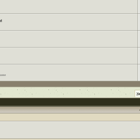
мы
сами
У