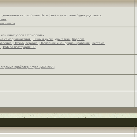
служиванием автомобилей.Весь флейм не по теме будет удаляться.
атам
,
орядитель
х или иных узлов автомобилей.
ема самодиагностики.
,
Шины и диски
,
Двигатель
,
Коробка
авление
,
Оптика, зеркала
,
Отопление и кондиционирование
,
Система
е
,
ФАК по платформе JR
,
рограмма Крайслер Клуба (МОСКВА)
,