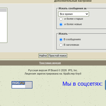
Дополнительные настройки
Искать сообщения за
и более старые
и более новые
Искать
В сообщениях
В заголовках
Текстовая версия
Русская версия
IP.Board
© 2026
IPS, Inc
.
Лицензия зарегистрирована на: Крайслер Клуб
Мы в соцсетях: