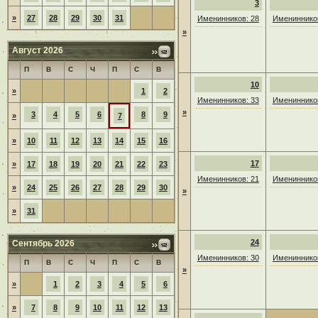
3
»
27
28
29
30
31
Именинников: 28
Именинников
»
Август 2026
П
В
С
Ч
П
С
В
10
»
1
2
Именинников: 33
Именинников
»
3
4
5
6
8
9
»
7
»
10
11
12
13
14
15
16
17
»
17
18
19
20
21
22
23
Именинников: 21
Именинников
»
24
25
26
27
28
29
30
»
»
31
24
Сентябрь 2026
Именинников: 30
Именинников
П
В
С
Ч
П
С
В
»
»
1
2
3
4
5
6
»
7
8
9
10
11
12
13