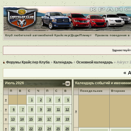
Клуб любителей автомобилей Крайслер/Додж/Плимут
Правила поведения в
Здравствуйт
Форумы Крайслер Клуба
»
Календарь
»
Основной календарь
» Август 
«
А
Июль 2026
Календарь событий и именинни
П
В
С
Ч
П
С
В
Понедельник
Вторник
»
1
2
3
4
5
»
6
7
8
9
10
11
12
»
»
13
14
15
16
17
18
19
»
20
21
22
23
24
25
26